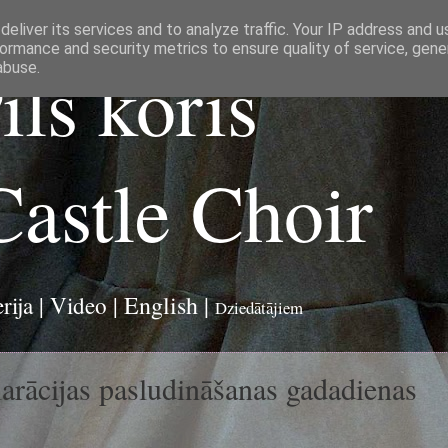
eliver its services and to analyze traffic. Your IP address and 
ormance and security metrics to ensure quality of service, gen
ils koris
abuse.
Castle Choir
English
|
rija
|
Video
|
Dziedātājiem
arācijas pasludināšanas gadadienas