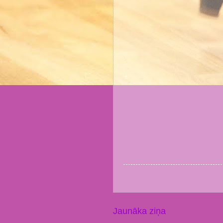
Jaunāka ziņa