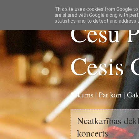
This site uses cookies from Google to d
are shared with Google along with perf
Cēsu P
statistics, and to detect and address 
Cesis 
|
Sākums
Par kori
|
Gale
Neatkarības dekl
koncerts