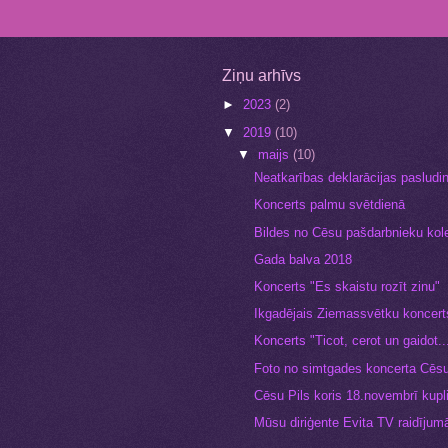
Ziņu arhīvs
►
2023
(2)
▼
2019
(10)
▼
maijs
(10)
Neatkarības deklarācijas pasludi
Koncerts palmu svētdienā
Bildes no Cēsu pašdarbnieku kol
Gada balva 2018
Koncerts "Es skaistu rozīt zinu"
Ikgadējais Ziemassvētku koncert
Koncerts "Ticot, cerot un gaidot.
Foto no simtgades koncerta Cēsu
Cēsu Pils koris 18.novembrī kupli
Mūsu diriģente Evita TV raidījumā