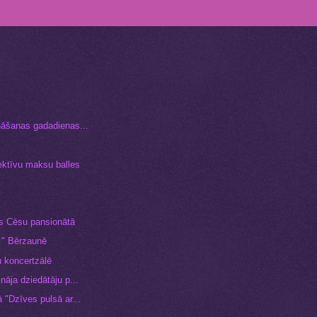
nāšanas gadadienas...
ektīvu maksu balles
s Cēsu pansionātā
.." Bērzaunē
 koncertzālē
nāja dziedātāju p...
 "Dzīves pulsā ar...