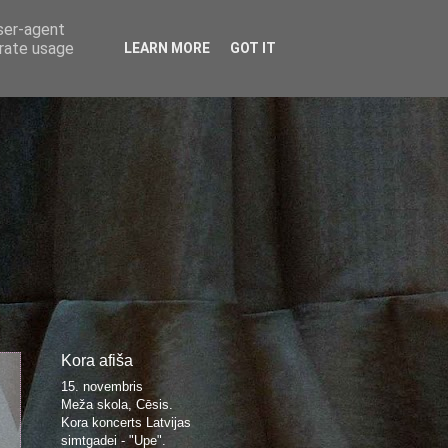
user-agent
erate usage
LEARN MORE
GOT IT
Kora afiša
15. novembris
Meža skola, Cēsis.
Kora koncerts Latvijas
simtgadei - "Upe".