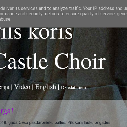
eliver its services and to analyze traffic. Your IP address and 
ormance and security metrics to ensure quality of service, gen
ils koris
abuse.
Castle Choir
English
|
rija
|
Video
|
Dziedātājiem
rga!
016. gada Cēsu pašdarbnieku balles. Pils kora lauku brigādes