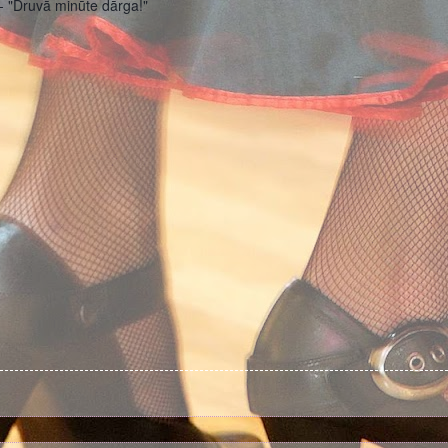
- "Druvā minūte dārga!"