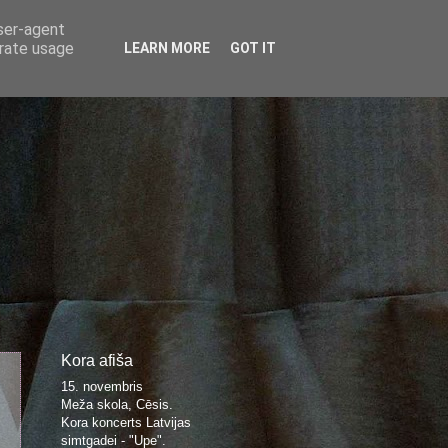
user-agent
erate usage
LEARN MORE
GOT IT
Kora afiša
15. novembris
Meža skola, Cēsis.
Kora koncerts Latvijas
simtgadei - "Upe".