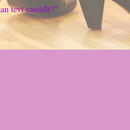
n tevi sasildīt?"