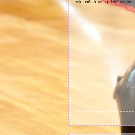
ceļojošās trupas priekšnesums 