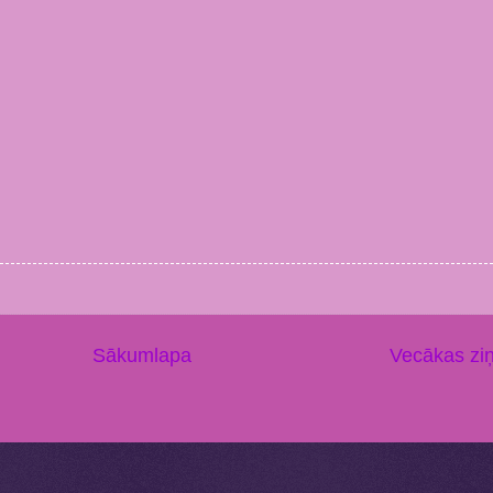
Sākumlapa
Vecākas zi