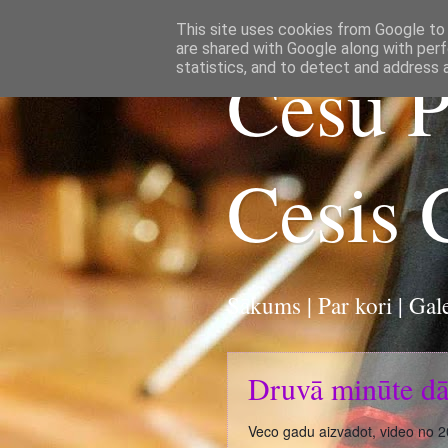
This site uses cookies from Google to d
are shared with Google along with perf
Cēsu P
statistics, and to detect and address 
Cesis 
|
Sākums
Par kori
|
Gale
Druvā minūte dā
Veco gadu aizvadot, video no 2