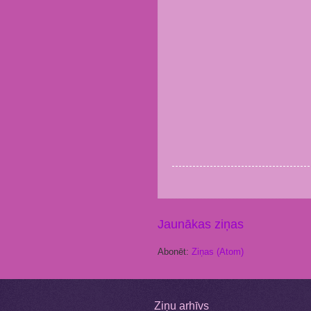
Jaunākas ziņas
Abonēt:
Ziņas (Atom)
Ziņu arhīvs