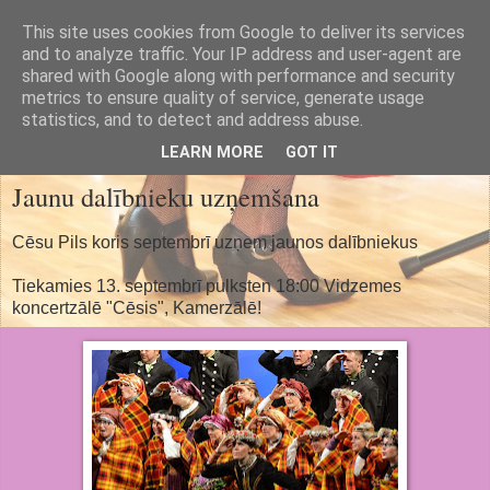
This site uses cookies from Google to deliver its services
Cēsu Pils koris
and to analyze traffic. Your IP address and user-agent are
shared with Google along with performance and security
metrics to ensure quality of service, generate usage
Cesis Castle Choir
statistics, and to detect and address abuse.
LEARN MORE
GOT IT
Jaunu dalībnieku uzņemšana
Cēsu Pils koris septembrī uzņem jaunos dalībniekus
Tiekamies 13. septembrī pulksten 18:00 Vidzemes
koncertzālē "Cēsis", Kamerzālē!