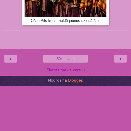
Cēsu Pils koris meklē jaunus dziedātājus
‹
›
Sākumlapa
Skatīt tīmekļa versiju
Nodrošina
Blogger
.